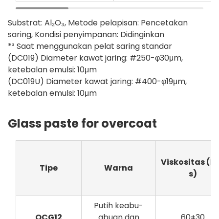
Substrat: Al₂O₃, Metode pelapisan: Pencetakan
saring, Kondisi penyimpanan: Didinginkan
*³ Saat menggunakan pelat saring standar
(DC019) Diameter kawat jaring: #250-φ30μm,
ketebalan emulsi: 10μm
(DC019U) Diameter kawat jaring: #400-φ19μm,
ketebalan emulsi: 10μm
Glass paste for overcoat
Viskositas
(P
Tipe
Warna
s)
Putih keabu-
OCG12
abuan dan
60±30