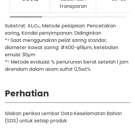
transparan
Substrat: Al₂O₃, Metode pelapisan: Pencetakan
saring, Kondisi penyimpanan: Didinginkan
*⁴ Saat menggunakan pelat saring standar,
diameter kawat saring: #400-φ19μm, ketebalan
emulsi: 30μm
*⁵ Metode evaluasi: % penurunan berat setelah 1 jam
direndam dalam asam sulfat 0,5wt%
Perhatian
Silakan periksa Lembar Data Keselamatan Bahan
(SDS) untuk setiap produk.