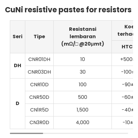
CuNi resistive pastes for resistors
Koefi
Resistansi
terhad
Seri
Tipe
lembaran
(mΩ/□ @20μmt)
HTCR
*
CNR01DH
10
+500±
DH
CNR03DH
30
-100±5
CNR10D
100
-90±5
CNR50D
500
-60±5
D
CN1R5D
1,500
-40±5
CN3R0D
4,000
-10±5