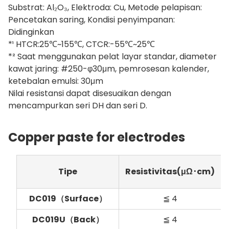
Substrat: Al₂O₃, Elektroda: Cu, Metode pelapisan:
Pencetakan saring, Kondisi penyimpanan:
Didinginkan
*¹ HTCR:25℃~155℃, CTCR:-55℃~25℃
*² Saat menggunakan pelat layar standar, diameter
kawat jaring: #250-φ30μm, pemrosesan kalender,
ketebalan emulsi: 30μm
Nilai resistansi dapat disesuaikan dengan
mencampurkan seri DH dan seri D.
Copper paste for electrodes
Tipe
Resistivitas(μΩ･cm)
DC019（Surface）
≦ 4
DC019U（Back）
≦ 4