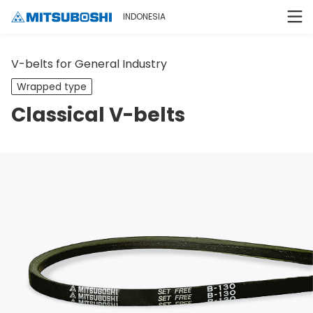
INDONESIA
V-belts for General Industry
Wrapped type
Classical V-belts