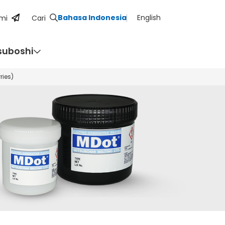
Bahasa Indonesia
English
mi
Cari
suboshi
ries)