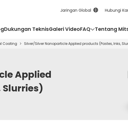
Jaringan Global
Hubungi Ka
og
Dukungan Teknis
Galeri Video
FAQ
Tentang Mit
al Coating
Silver/Silver Nanoparticle Applied products (Pastes, Inks, Slur
icle Applied
 Slurries)