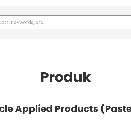
query pencarian Anda
Produk
cle Applied Products (Pastes