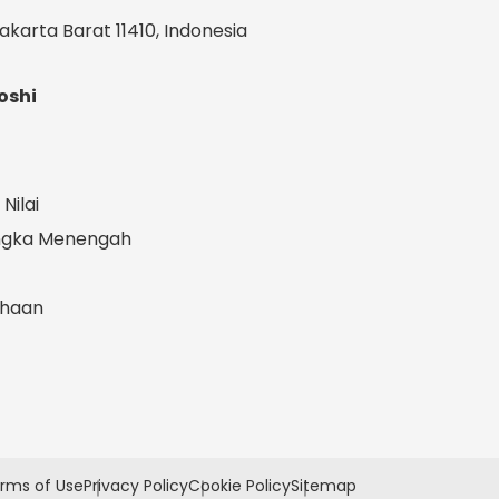
akarta Barat 11410, Indonesia
oshi
Nilai
angka Menengah
ahaan
rms of Use
Privacy Policy
Cookie Policy
Sitemap