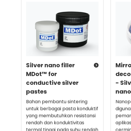
Silver nano filler
Mirro
MDot™ for
deco
conductive silver
- Sil
pastes
nano
Bahan pembantu sintering
Nanopa
untuk berbagai pasta konduktif
diguna
yang membutuhkan resistansi
peman
rendah dan konduktivitas
aplika
termal tinggi pada suhu rendah
cermi