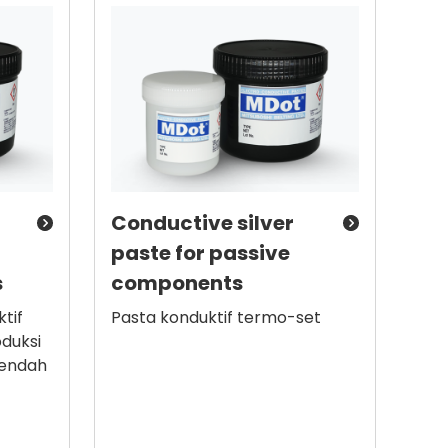
Conductive silver
paste for passive
s
components
tif
Pasta konduktif termo-set
duksi
rendah