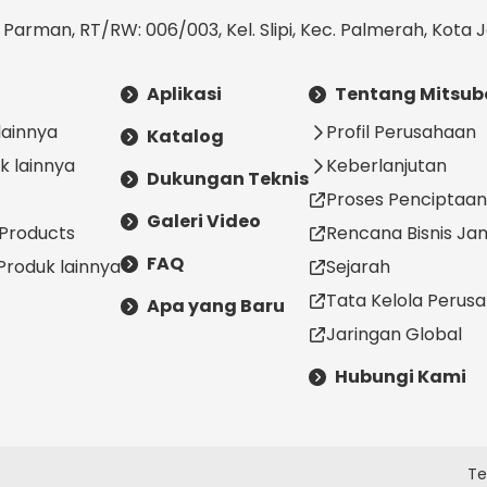
. Parman, RT/RW: 006/003, Kel. Slipi, Kec. Palmerah, Kota J
Aplikasi
Tentang Mitsub
lainnya
Profil Perusahaan
Katalog
k lainnya
Keberlanjutan
Dukungan Teknis
Proses Penciptaan 
Galeri Video
 Products
Rencana Bisnis J
FAQ
Produk lainnya
Sejarah
Tata Kelola Perus
Apa yang Baru
Jaringan Global
Hubungi Kami
Te