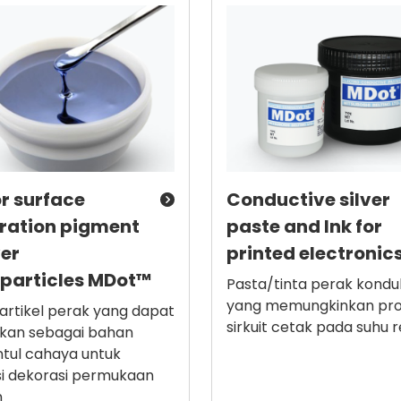
r surface
Conductive silver
ration pigment
paste and Ink for
ver
printed electronic
particles MDot™
Pasta/tinta perak konduk
yang memungkinkan pro
rtikel perak yang dapat
sirkuit cetak pada suhu 
kan sebagai bahan
tul cahaya untuk
si dekorasi permukaan
n